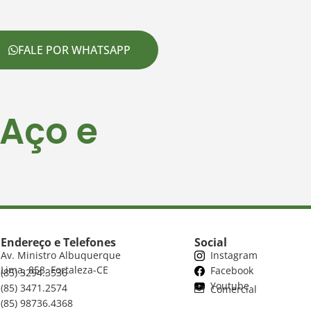
FALE POR WHATSAPP
 Aço e
Endereço e Telefones
Social
Av. Ministro Albuquerque
Instagram
Lima, 858, Fortaleza-CE
Facebook
(85) 3294.3536
Youtube
(85) 3471.2574
Comercial
(85) 98736.4368